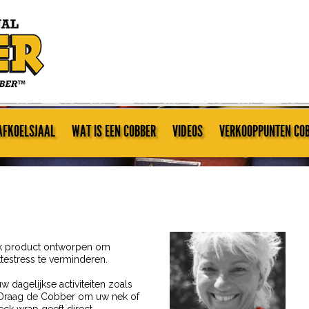
AFKOELSJAAL
WAT IS EEN COBBER
VIDEOS
VERKOOPPUNTEN CO
iek product ontworpen om
testress te verminderen.
 dagelijkse activiteiten zoals
t. Draag de Cobber om uw nek of