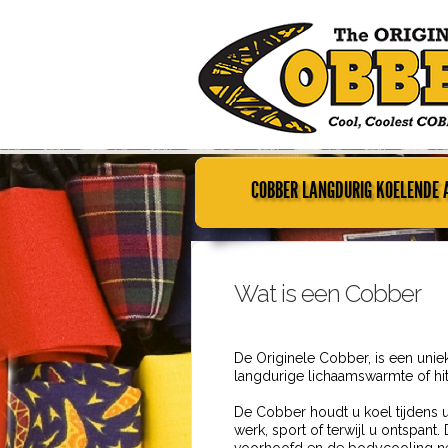
COBBER LANGDURIG KOELENDE 
Wat is een Cobber
De Originele Cobber, is een un
langdurige lichaamswarmte of hit
De Cobber houdt u koel tijdens uw
werk, sport of terwijl u ontspan