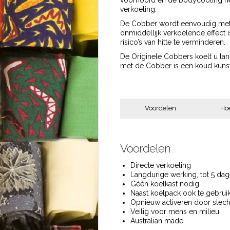
voorhoofd en de bodycooling ne
verkoeling.
De Cobber wordt eenvoudig met w
onmiddellijk verkoelende effect 
risico’s van hitte te verminderen.
De Originele Cobbers koelt u la
met de Cobber is een koud kuns
Voordelen
Hoe
Voordelen
Directe verkoeling
Langdurige werking, tot 5 dag
Géén koelkast nodig
Naast koelpack ook te gebrui
Opnieuw activeren door slech
Veilig voor mens en milieu
Australian made