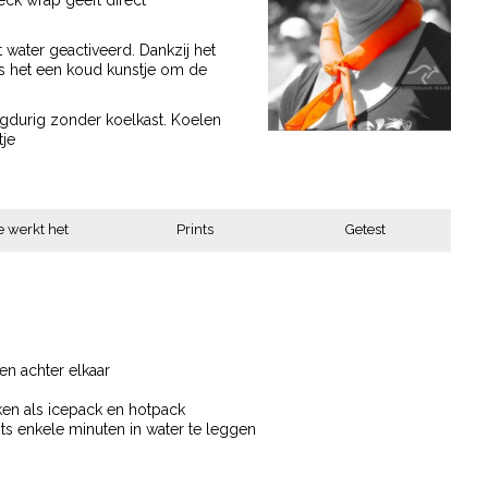
ck wrap geeft direct
ater geactiveerd. Dankzij het
is het een koud kunstje om de
ngdurig zonder koelkast. Koelen
tje
 werkt het
Prints
Getest
en achter elkaar
ken als icepack en hotpack
ts enkele minuten in water te leggen